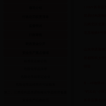
110kV长辛
领导介绍
简易结构彩钢
行政处罚权责清单
云岗北区北里2
监督投诉
北京地铁8号
行政审批
财政资金公开
山东华丞装饰
安全生产重点领域
首都医科大学
标准化达标公告
报告
危险化学品目录
危险化学品登记企业
B－49地块4
危险化学品经营许可证核发
“钓云台”小区
第二、三类非药品类易制毒化学品经营备案
长辛店第七小
安全生产行政处罚