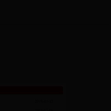
2018-07-12
2018-07-06