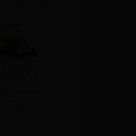
字体大小：【
大
中
小
】