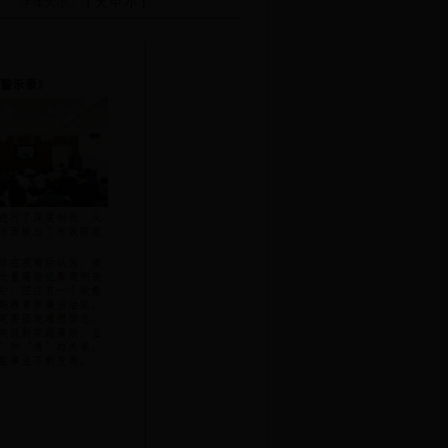
字体大小：【
大
中
小
】